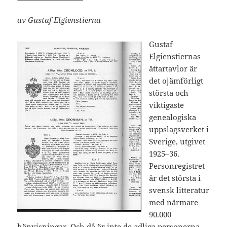
av Gustaf Elgienstierna
Gustaf
Elgienstiernas
ättartavlor är
det ojämförligt
största och
viktigaste
genealogiska
uppslagsverket i
Sverige, utgivet
1925–36.
Personregistret
är det största i
svensk litteratur
med närmare
90.000
hänvisningar. Och då är inte de adliga personerna