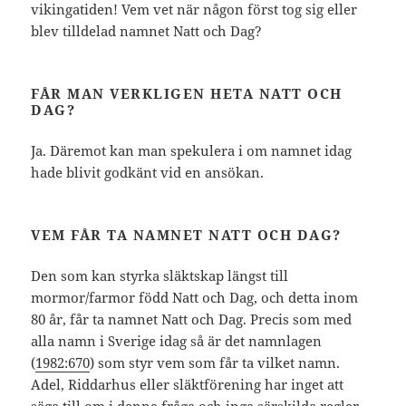
vikingatiden! Vem vet när någon först tog sig eller
blev tilldelad namnet Natt och Dag?
FÅR MAN VERKLIGEN HETA NATT OCH
DAG?
Ja. Däremot kan man spekulera i om namnet idag
hade blivit godkänt vid en ansökan.
VEM FÅR TA NAMNET NATT OCH DAG?
Den som kan styrka släktskap längst till
mormor/farmor född Natt och Dag, och detta inom
80 år, får ta namnet Natt och Dag. Precis som med
alla namn i Sverige idag så är det namnlagen
(
1982:670
) som styr vem som får ta vilket namn.
Adel, Riddarhus eller släktförening har inget att
säga till om i denna fråga och inga särskilda regler