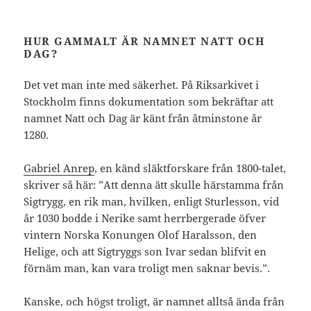
HUR GAMMALT ÄR NAMNET NATT OCH
DAG?
Det vet man inte med säkerhet. På Riksarkivet i
Stockholm finns dokumentation som bekräftar att
namnet Natt och Dag är känt från åtminstone år
1280.
Gabriel Anrep
, en känd släktforskare från 1800-talet,
skriver så här: ”Att denna ätt skulle härstamma från
Sigtrygg, en rik man, hvilken, enligt Sturlesson, vid
år 1030 bodde i Nerike samt herrbergerade öfver
vintern Norska Konungen Olof Haralsson, den
Helige, och att Sigtryggs son Ivar sedan blifvit en
förnäm man, kan vara troligt men saknar bevis.”.
Kanske, och högst troligt, är namnet alltså ända från