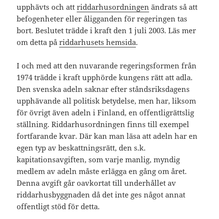
upphävts och att
riddarhusordningen
ändrats så att
befogenheter eller åligganden för regeringen tas
bort. Beslutet trädde i kraft den 1 juli 2003. Läs mer
om detta på
riddarhusets hemsida
.
I och med att den nuvarande regeringsformen från
1974 trädde i kraft upphörde kungens rätt att adla.
Den svenska adeln saknar efter ståndsriksdagens
upphävande all politisk betydelse, men har, liksom
för övrigt även adeln i Finland, en offentligrättslig
ställning. Riddarhusordningen finns till exempel
fortfarande kvar. Där kan man läsa att adeln har en
egen typ av beskattningsrätt, den s.k.
kapitationsavgiften, som varje manlig, myndig
medlem av adeln måste erlägga en gång om året.
Denna avgift går oavkortat till underhållet av
riddarhusbyggnaden då det inte ges något annat
offentligt stöd för detta.