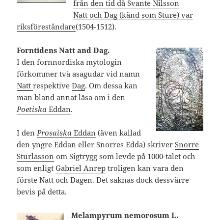
från den tid då Svante Nilsson
Natt och Dag (känd som Sture) var
riksföreståndare
(1504-1512).
Forntidens Natt and Dag.
I den fornnordiska mytologin
förkommer två asagudar vid namn
Natt
respektive
Dag
. Om dessa kan
man bland annat läsa om i den
Poetiska
Eddan
.
I den
Prosaiska
Eddan
(även kallad
den yngre Eddan eller Snorres Edda) skriver
Snorre
Sturlasson
om Sigtrygg som levde på 1000-talet och
som enligt
Gabriel Anrep
troligen kan vara den
förste Natt och Dagen. Det saknas dock dessvärre
bevis på detta.
Melampyrum nemorosum L.