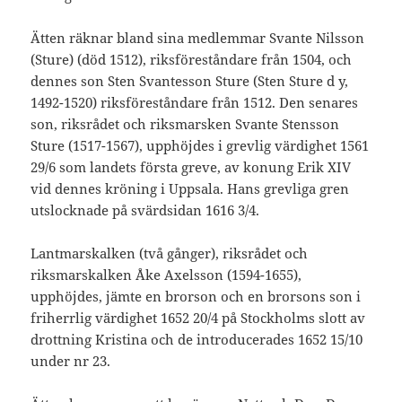
Ätten räknar bland sina medlemmar Svante Nilsson
(Sture) (död 1512), riksföreståndare från 1504, och
dennes son Sten Svantesson Sture (Sten Sture d y,
1492-1520) riksföreståndare från 1512. Den senares
son, riksrådet och riksmarsken Svante Stensson
Sture (1517-1567), upphöjdes i grevlig värdighet 1561
29/6 som landets första greve, av konung Erik XIV
vid dennes kröning i Uppsala. Hans grevliga gren
utslocknade på svärdsidan 1616 3/4.
Lantmarskalken (två gånger), riksrådet och
riksmarskalken Åke Axelsson (1594-1655),
upphöjdes, jämte en brorson och en brorsons son i
friherrlig värdighet 1652 20/4 på Stockholms slott av
drottning Kristina och de introducerades 1652 15/10
under nr 23.