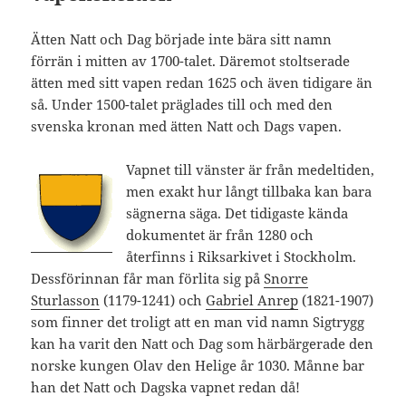
Ätten Natt och Dag började inte bära sitt namn
förrän i mitten av 1700-talet. Däremot stoltserade
ätten med sitt vapen redan 1625 och även tidigare än
så. Under 1500-talet präglades till och med den
svenska kronan med ätten Natt och Dags vapen.
Vapnet till vänster är från medeltiden,
men exakt hur långt tillbaka kan bara
sägnerna säga. Det tidigaste kända
dokumentet är från 1280 och
återfinns i Riksarkivet i Stockholm.
Dessförinnan får man förlita sig på
Snorre
Sturlasson
(1179-1241) och
Gabriel Anrep
(1821-1907)
som finner det troligt att en man vid namn Sigtrygg
kan ha varit den Natt och Dag som härbärgerade den
norske kungen Olav den Helige år 1030. Månne bar
han det Natt och Dagska vapnet redan då!