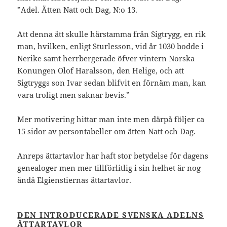
”Adel. Ätten Natt och Dag, N:o 13.
Att denna ätt skulle härstamma från Sigtrygg, en rik
man, hvilken, enligt Sturlesson, vid år 1030 bodde i
Nerike samt herrbergerade öfver vintern Norska
Konungen Olof Haralsson, den Helige, och att
Sigtryggs son Ivar sedan blifvit en förnäm man, kan
vara troligt men saknar bevis.”
Mer motivering hittar man inte men därpå följer ca
15 sidor av persontabeller om ätten Natt och Dag.
Anreps ättartavlor har haft stor betydelse för dagens
genealoger men mer tillförlitlig i sin helhet är nog
ändå Elgienstiernas ättartavlor.
DEN INTRODUCERADE SVENSKA ADELNS
ÄTTARTAVLOR