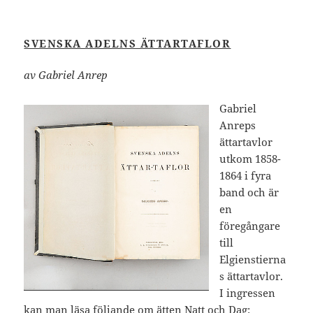
SVENSKA ADELNS ÄTTARTAFLOR
av Gabriel Anrep
Gabriel
Anreps
ättartavlor
utkom 1858-
1864 i fyra
band och är
en
föregångare
till
Elgienstierna
s ättartavlor.
I ingressen
kan man läsa följande om ätten Natt och Dag: