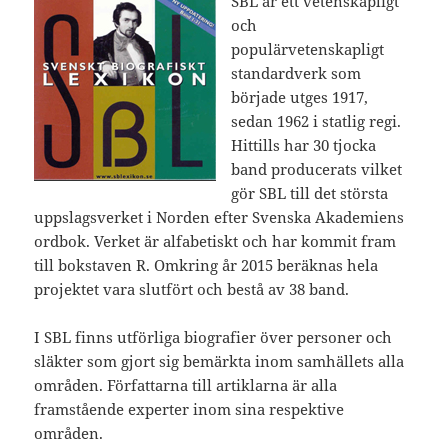
SBL är ett vetenskapligt
och
populärvetenskapligt
standardverk som
började utges 1917,
sedan 1962 i statlig regi.
Hittills har 30 tjocka
band producerats vilket
gör SBL till det största
uppslagsverket i Norden efter Svenska Akademiens
ordbok. Verket är alfabetiskt och har kommit fram
till bokstaven R. Omkring år 2015 beräknas hela
projektet vara slutfört och bestå av 38 band.
I SBL finns utförliga biografier över personer och
släkter som gjort sig bemärkta inom samhällets alla
områden. Författarna till artiklarna är alla
framstående experter inom sina respektive
områden.