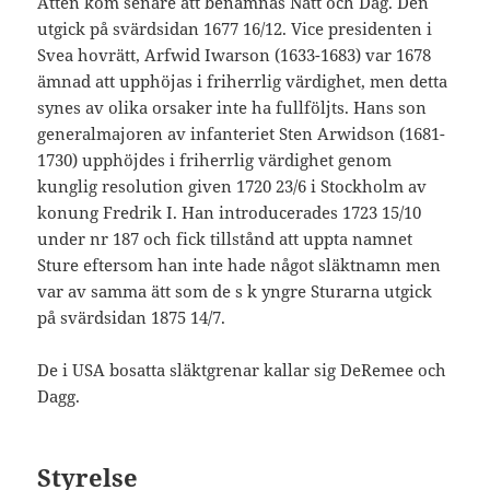
Ätten kom senare att benämnas Natt och Dag. Den
utgick på svärdsidan 1677 16/12. Vice presidenten i
Svea hovrätt, Arfwid Iwarson (1633-1683) var 1678
ämnad att upphöjas i friherrlig värdighet, men detta
synes av olika orsaker inte ha fullföljts. Hans son
generalmajoren av infanteriet Sten Arwidson (1681-
1730) upphöjdes i friherrlig värdighet genom
kunglig resolution given 1720 23/6 i Stockholm av
konung Fredrik I. Han introducerades 1723 15/10
under nr 187 och fick tillstånd att uppta namnet
Sture eftersom han inte hade något släktnamn men
var av samma ätt som de s k yngre Sturarna utgick
på svärdsidan 1875 14/7.
De i USA bosatta släktgrenar kallar sig DeRemee och
Dagg.
Styrelse